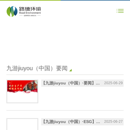
九游jiuyou（中国）要闻
【九游jiuyou（中国）·要闻】九游jiuyou（中国）2025年“安全生产月”活动全员燃动！
2025-06-29
【九游jiuyou（中国）·ESG】从舌尖到心间——职工餐厅满意度提升工程纪实
2025-06-27