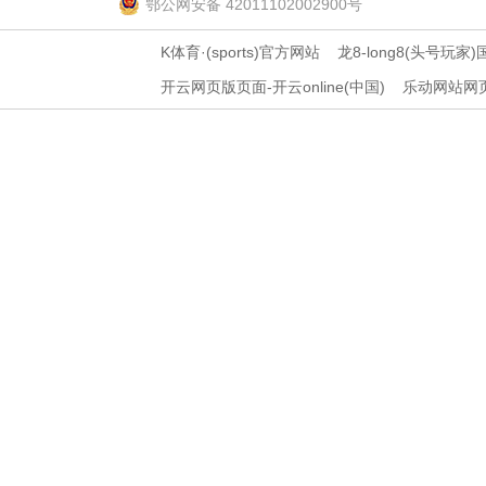
鄂公网安备 42011102002900号
K体育·(sports)官方网站
龙8-long8(头号玩
开云网页版页面-开云online(中国)
乐动网站网页版