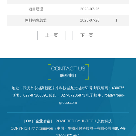
项目经理
2023-07-26
饲料销售总监
2023-07-26
1
上一页
下一页
地址：武汉市东湖高新区未来科技城九龙湖街51号 邮政编码：430075
电话： 027-87206891 传真： 027-87206873 电子邮件：road@road-
group.com
[ OA ]
[ 企业邮箱 ]
POWERED BY JL-TECH
京伦科技
COPYRIGHT© 九游jiuyou（中国）生物环保科技股份有限公司
鄂ICP备
12004871号-1