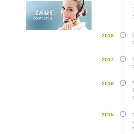
2018
2017
2016
2015