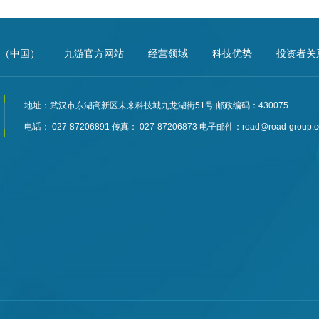
ou（中国）
九游官方网站
经营领域
科技优势
投资者关
地址：武汉市东湖高新区未来科技城九龙湖街51号 邮政编码：430075
电话： 027-87206891 传真： 027-87206873 电子邮件：road@road-group.