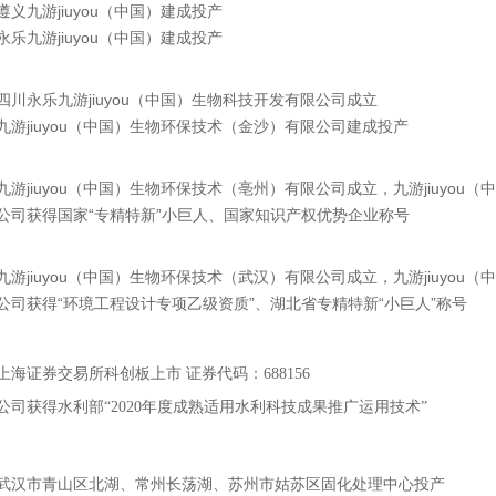
遵义九游jiuyou（中国）建成投产
永乐九游jiuyou（中国）建成投产
四川永乐九游jiuyou（中国）生物科技开发有限公司成立
九游jiuyou（中国）生物环保技术（金沙）有限公司建成投产
九游jiuyou（中国）生物环保技术（亳州）有限公司成立，九游jiuyo
公司获得国家“专精特新”小巨人、国家知识产权优势企业称号
九游jiuyou（中国）生物环保技术（武汉）有限公司成立，九游jiuyo
公司获得“环境工程设计专项乙级资质”、湖北省专精特新“小巨人”称号
上海证券交易所科创板上市 证券代码：688156
公司获得水利部“2020年度成熟适用水利科技成果推广运用技术”
武汉市青山区北湖、常州长荡湖、苏州市姑苏区固化处理中心投产