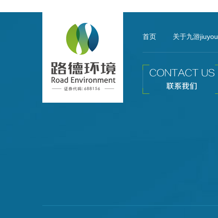
首页
关于九游jiuy