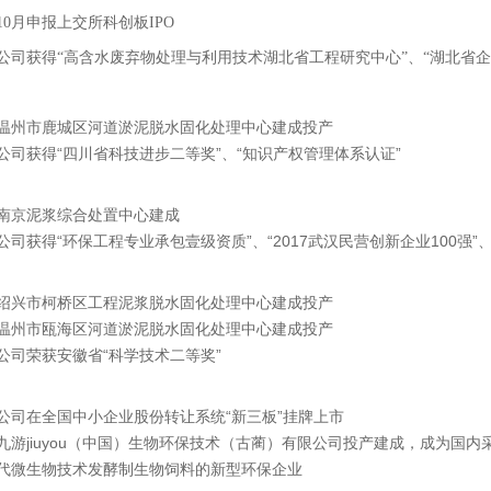
10月申报上交所科创板IPO
公司获得“高含水废弃物处理与利用技术湖北省工程研究中心”、“湖北省企
温州市鹿城区河道淤泥脱水固化处理中心建成投产
公司获得“四川省科技进步二等奖”、“知识产权管理体系认证”
南京泥浆综合处置中心建成
公司获得“环保工程专业承包壹级资质”、“2017武汉民营创新企业100强”、
绍兴市柯桥区工程泥浆脱水固化处理中心建成投产
温州市瓯海区河道淤泥脱水固化处理中心建成投产
公司荣获安徽省“科学技术二等奖”
公司在全国中小企业股份转让系统“新三板”挂牌上市
九游jiuyou（中国）生物环保技术（古蔺）有限公司投产建成，成为国
代微生物技术发酵制生物饲料的新型环保企业