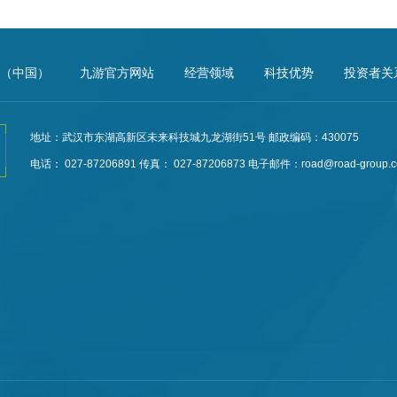
ou（中国）
九游官方网站
经营领域
科技优势
投资者关
地址：武汉市东湖高新区未来科技城九龙湖街51号 邮政编码：430075
电话： 027-87206891 传真： 027-87206873 电子邮件：road@road-group.