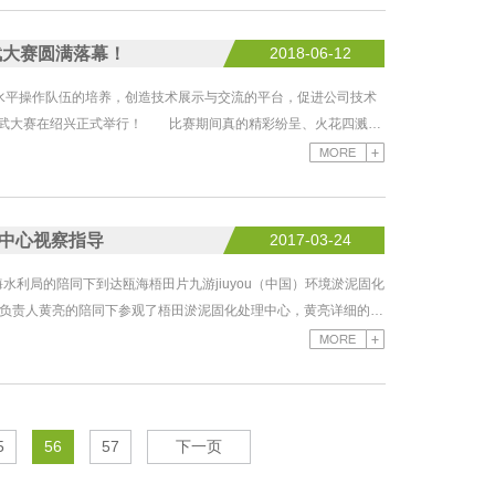
比武大赛圆满落幕！
2018-06-12
水平操作队伍的培养，创造技术展示与交流的平台，促进公司技术
年技能比武大赛在绍兴正式举行！ 比赛期间真的精彩纷呈、火花四溅！
绍兴在比赛当天也是really给力，晴空万里的好天气里各项目经
将气氛掀起一阵高潮，所有参赛队伍都是斗志昂扬，摩拳擦掌的想要一
化中心视察指导
2017-03-24
水利局的陪同下到达瓯海梧田片九游jiuyou（中国）环境淤泥固化
来访领导纷纷表示赞许！最后，章万璋主席对公司淤泥固化的处理
环保企业能为温州市的环境改善做出更大的贡献，加快推动美好城市的
发的投
5
56
57
下一页