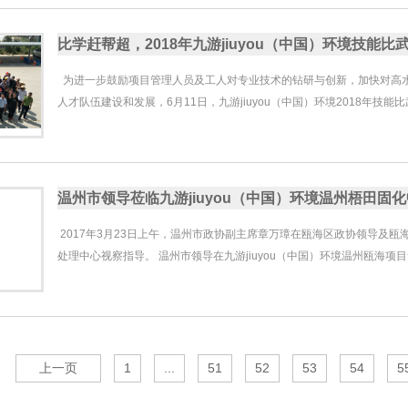
专题会，依据检查评分表，分组认真检查项目部
比学赶帮超，2018年九游jiuyou（中国）环境技能
为进一步鼓励项目管理人员及工人对专业技术的钻研与创新，加快对高
人才队伍建设和发展，6月11日，九游jiuyou（中国）环境2018
下面就由小编带您一步一步揭开技能大赛的神秘面纱。 连绵下了几天细雨的
理带领着九游jiuyou（中国）环境的男子天团闪亮登场全场热舞一曲
展身手。
温州市领导莅临九游jiuyou（中国）环境温州梧田固
2017年3月23日上午，温州市政协副主席章万璋在瓯海区政协领导及瓯海
处理中心视察指导。 温州市领导在九游jiuyou（中国）环境温州瓯海项目负责人黄亮的陪同下参观了梧田淤泥固化处理中心，黄亮详细的介
绍了淤泥固化的工艺流程，当介绍淤泥固化的好处有减量化、无害化时，
工艺给予了高度评价，同时希望九游jiuyou（中国）环境作为科技型
建设！ 未来，我公司将以各位领导的关怀为动力，进一步加大对技术研
上一页
1
...
51
52
53
54
5