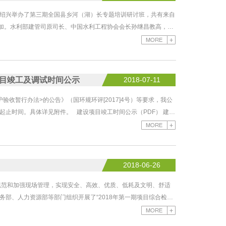
浙江绍兴举办了第三期全国县乡河（湖）长专题培训研讨班，共有来自
参加。水利部建管司原司长、中国水利工程协会会长孙继昌教高，水
高，绍兴市河长办常务副主任、绍兴市人民政府方林苗副秘书长受
研究员主持。 为了让各位河（湖）长学习先
项目竣工及调试时间公示
2018-07-11
收暂行办法>的公告》（国环规环评[2017]4号）等要求，我公
建设项目竣工时间公示（PDF） 建设
2018-06-26
规范和加强现场管理，实现安全、高效、优质、低耗及文明、舒适
部、人力资源部等部门组织开展了“2018年第一期项目综合检
全管理等情况及相关资料，合计检查项目170多项，覆盖内容全面