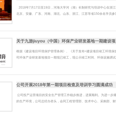
2018年7月17日至19日，河海大学河（湖）长制研究与培训中心在
北京、安徽、广东、河南、湖北、山东、浙江、江苏等省150余名学员
利部大坝安全管理中心主任、水利部南京水利科学研究院副院长孙金华教
邀莅临本次培训研讨班开班仪式。研讨班由河海大学河长制研究与培训中心常务副主任鞠茂森
进经验
关于九游jiuyou（中国）环保产业研发基地一期建设
根据《建设项目环境保护管理条例》、《关于发布<建设项目竣工环境保护验
司环保产业研发基地项目一期现已竣工，现公示竣工时间、环保设施调试起止时间。具体详见附件。 
项目调试时间公示（PDF）
公司开展2018年第一期项目检查及培训学习圆满成功
公司投产运营项目的安全生产管理工作稳步推进，进展顺利。为进一步
的生产环境，公司总经办牵头，会同工程管理部、技术中心、采购部、财务
查”。本次检查的重点是：运营管理、设备管理、人员管理、财务管理、安
客观反映项目管理水平。 ▲图为项目检查现场 公司检查小组先后赴齐贤、镜湖、滨海、钱清、福全、鄞州、瓯海7个项目，每到一处都召开