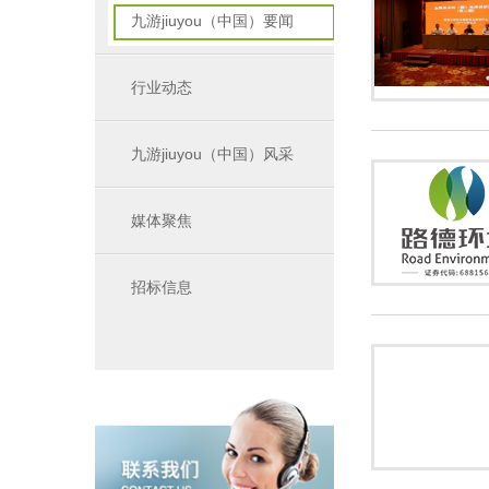
九游jiuyou（中国）要闻
行业动态
九游jiuyou（中国）风采
媒体聚焦
招标信息